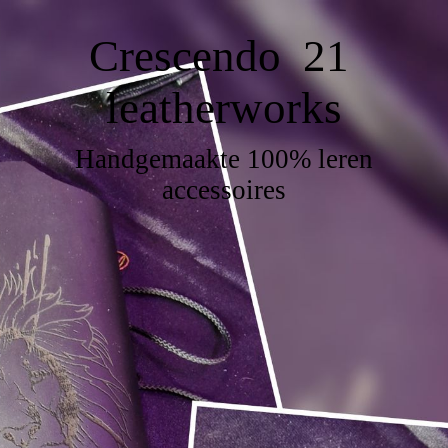
Crescendo 21
leatherworks
Handgemaakte 100% leren
accessoires